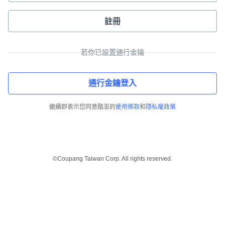
註冊
若你已設置通行金鑰
通行金鑰登入
繼續即表示您同意酷澎的
使用條款
和
隱私權政策
©Coupang Taiwan Corp. All rights reserved.