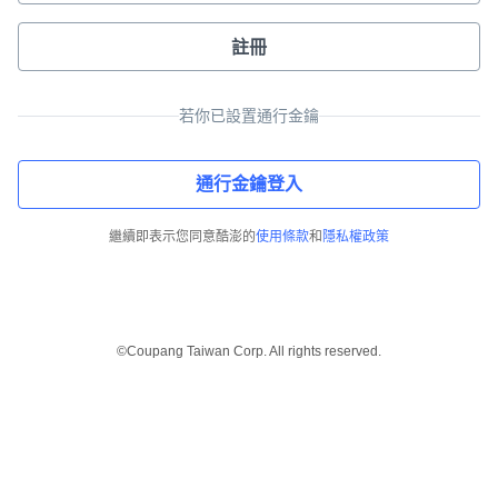
註冊
若你已設置通行金鑰
通行金鑰登入
繼續即表示您同意酷澎的
使用條款
和
隱私權政策
©Coupang Taiwan Corp. All rights reserved.