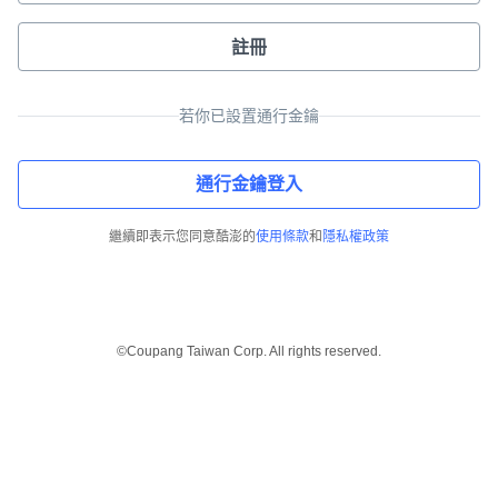
註冊
若你已設置通行金鑰
通行金鑰登入
繼續即表示您同意酷澎的
使用條款
和
隱私權政策
©Coupang Taiwan Corp. All rights reserved.