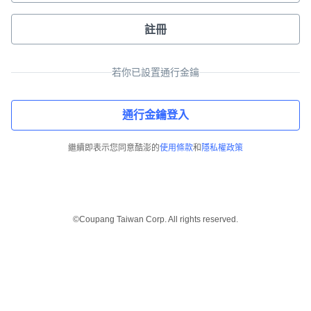
註冊
若你已設置通行金鑰
通行金鑰登入
繼續即表示您同意酷澎的
使用條款
和
隱私權政策
©Coupang Taiwan Corp. All rights reserved.