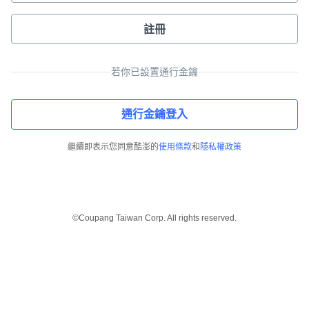
註冊
若你已設置通行金鑰
通行金鑰登入
繼續即表示您同意酷澎的
使用條款
和
隱私權政策
©Coupang Taiwan Corp. All rights reserved.