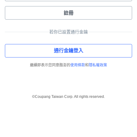
註冊
若你已設置通行金鑰
通行金鑰登入
繼續即表示您同意酷澎的
使用條款
和
隱私權政策
©Coupang Taiwan Corp. All rights reserved.