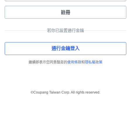
註冊
若你已設置通行金鑰
通行金鑰登入
繼續即表示您同意酷澎的
使用條款
和
隱私權政策
©Coupang Taiwan Corp. All rights reserved.