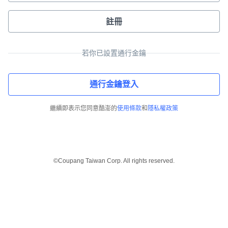
註冊
若你已設置通行金鑰
通行金鑰登入
繼續即表示您同意酷澎的
使用條款
和
隱私權政策
©Coupang Taiwan Corp. All rights reserved.