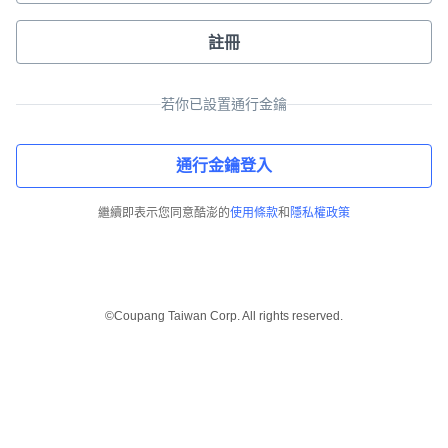
註冊
若你已設置通行金鑰
通行金鑰登入
繼續即表示您同意酷澎的
使用條款
和
隱私權政策
©Coupang Taiwan Corp. All rights reserved.