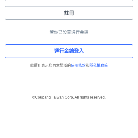
註冊
若你已設置通行金鑰
通行金鑰登入
繼續即表示您同意酷澎的
使用條款
和
隱私權政策
©Coupang Taiwan Corp. All rights reserved.