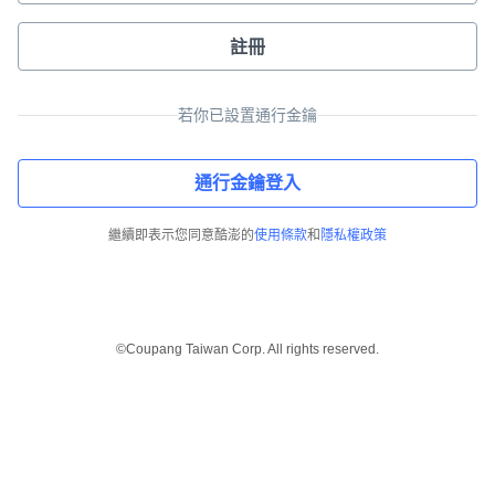
註冊
若你已設置通行金鑰
通行金鑰登入
繼續即表示您同意酷澎的
使用條款
和
隱私權政策
©Coupang Taiwan Corp. All rights reserved.