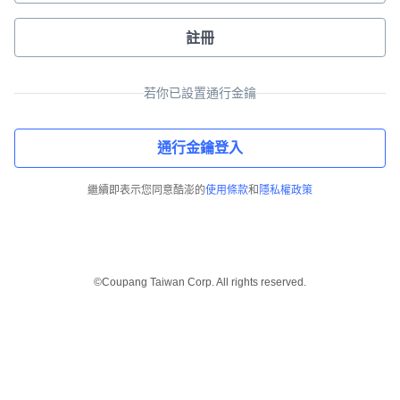
註冊
若你已設置通行金鑰
通行金鑰登入
繼續即表示您同意酷澎的
使用條款
和
隱私權政策
©Coupang Taiwan Corp. All rights reserved.