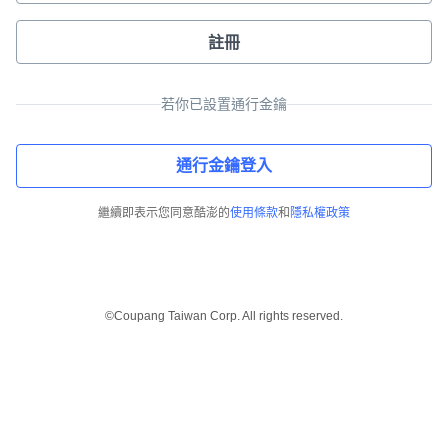
註冊
若你已設置通行金鑰
通行金鑰登入
繼續即表示您同意酷澎的
使用條款
和
隱私權政策
©Coupang Taiwan Corp. All rights reserved.