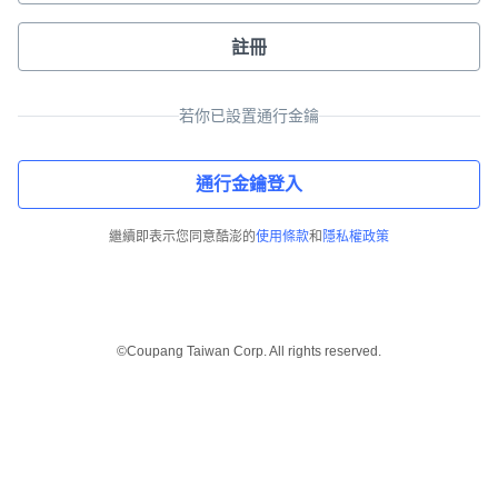
註冊
若你已設置通行金鑰
通行金鑰登入
繼續即表示您同意酷澎的
使用條款
和
隱私權政策
©Coupang Taiwan Corp. All rights reserved.