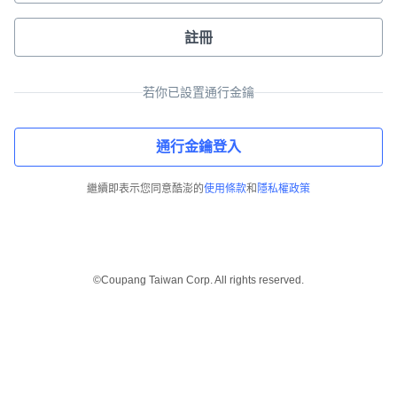
註冊
若你已設置通行金鑰
通行金鑰登入
繼續即表示您同意酷澎的
使用條款
和
隱私權政策
©Coupang Taiwan Corp. All rights reserved.