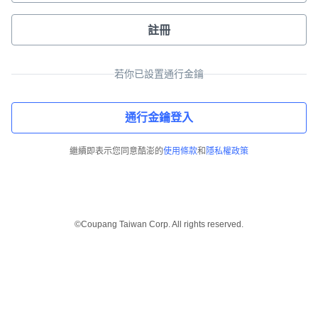
註冊
若你已設置通行金鑰
通行金鑰登入
繼續即表示您同意酷澎的
使用條款
和
隱私權政策
©Coupang Taiwan Corp. All rights reserved.