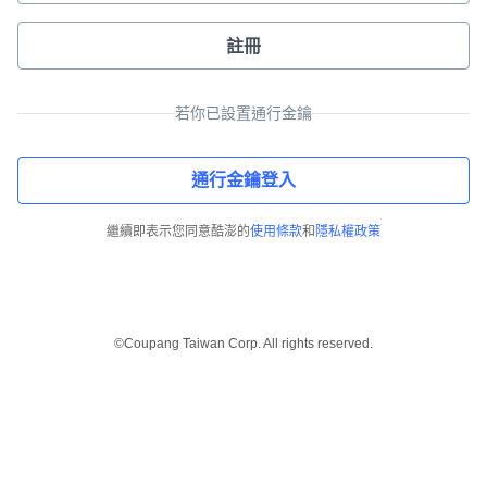
註冊
若你已設置通行金鑰
通行金鑰登入
繼續即表示您同意酷澎的
使用條款
和
隱私權政策
©Coupang Taiwan Corp. All rights reserved.