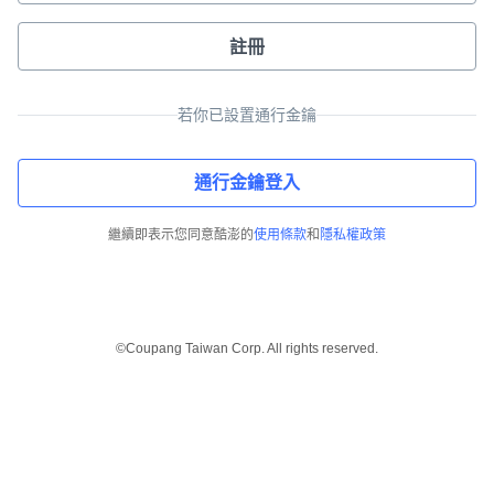
註冊
若你已設置通行金鑰
通行金鑰登入
繼續即表示您同意酷澎的
使用條款
和
隱私權政策
©Coupang Taiwan Corp. All rights reserved.