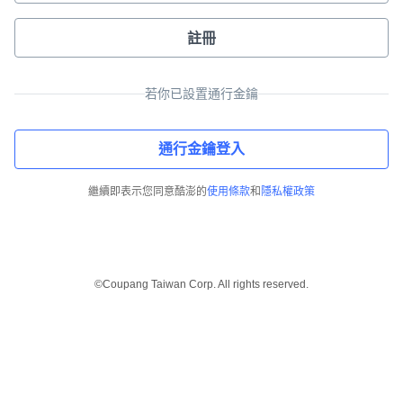
註冊
若你已設置通行金鑰
通行金鑰登入
繼續即表示您同意酷澎的
使用條款
和
隱私權政策
©Coupang Taiwan Corp. All rights reserved.