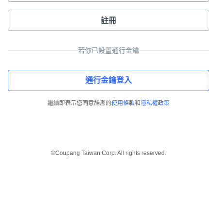
註冊
若你已設置通行金鑰
通行金鑰登入
繼續即表示您同意酷澎的
使用條款
和
隱私權政策
©Coupang Taiwan Corp. All rights reserved.