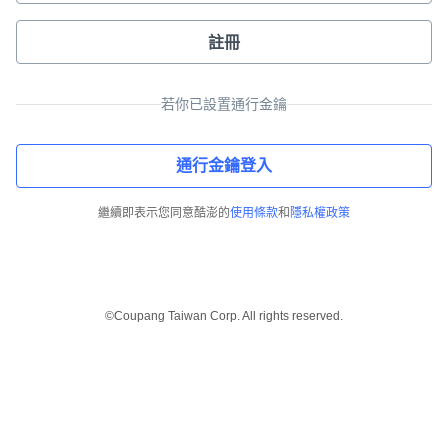
註冊
若你已設置通行金鑰
通行金鑰登入
繼續即表示您同意酷澎的
使用條款
和
隱私權政策
©Coupang Taiwan Corp. All rights reserved.