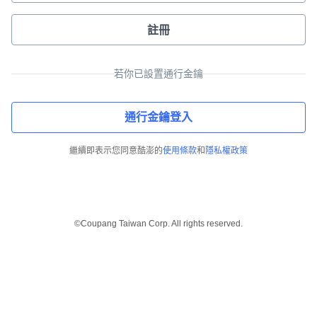
註冊
若你已設置通行金鑰
通行金鑰登入
繼續即表示您同意酷澎的
使用條款
和
隱私權政策
©Coupang Taiwan Corp. All rights reserved.