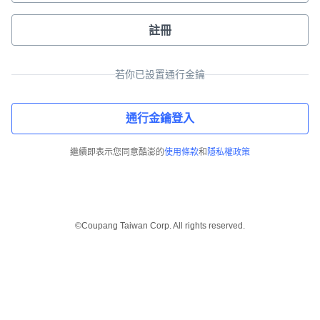
註冊
若你已設置通行金鑰
通行金鑰登入
繼續即表示您同意酷澎的
使用條款
和
隱私權政策
©Coupang Taiwan Corp. All rights reserved.