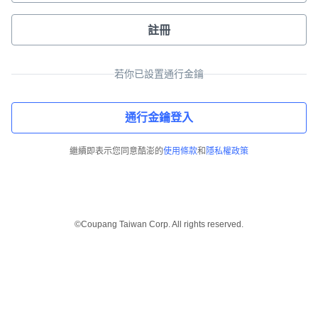
註冊
若你已設置通行金鑰
通行金鑰登入
繼續即表示您同意酷澎的
使用條款
和
隱私權政策
©Coupang Taiwan Corp. All rights reserved.