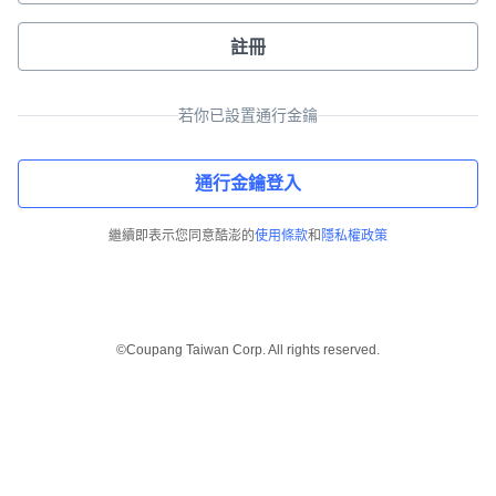
註冊
若你已設置通行金鑰
通行金鑰登入
繼續即表示您同意酷澎的
使用條款
和
隱私權政策
©Coupang Taiwan Corp. All rights reserved.