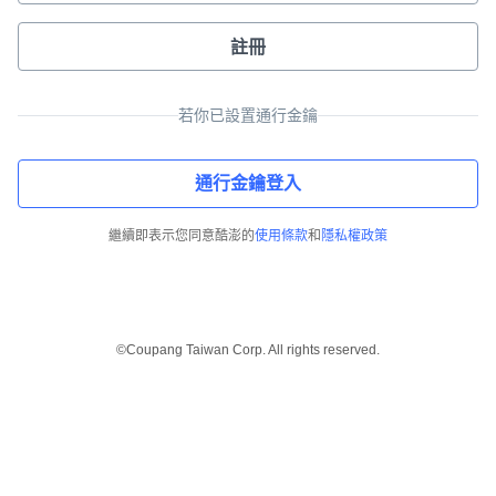
註冊
若你已設置通行金鑰
通行金鑰登入
繼續即表示您同意酷澎的
使用條款
和
隱私權政策
©Coupang Taiwan Corp. All rights reserved.