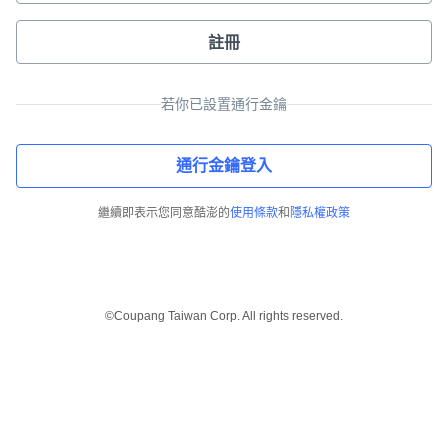
註冊
若你已設置通行金鑰
通行金鑰登入
繼續即表示您同意酷澎的
使用條款
和
隱私權政策
©Coupang Taiwan Corp. All rights reserved.