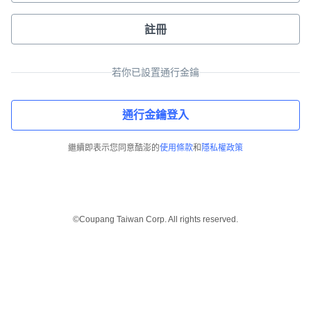
註冊
若你已設置通行金鑰
通行金鑰登入
繼續即表示您同意酷澎的
使用條款
和
隱私權政策
©Coupang Taiwan Corp. All rights reserved.