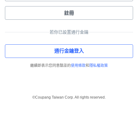
註冊
若你已設置通行金鑰
通行金鑰登入
繼續即表示您同意酷澎的
使用條款
和
隱私權政策
©Coupang Taiwan Corp. All rights reserved.