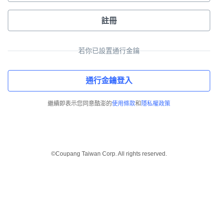
註冊
若你已設置通行金鑰
通行金鑰登入
繼續即表示您同意酷澎的
使用條款
和
隱私權政策
©Coupang Taiwan Corp. All rights reserved.