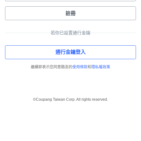
註冊
若你已設置通行金鑰
通行金鑰登入
繼續即表示您同意酷澎的
使用條款
和
隱私權政策
©Coupang Taiwan Corp. All rights reserved.