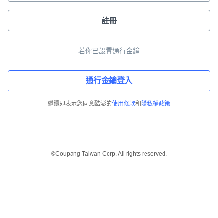
註冊
若你已設置通行金鑰
通行金鑰登入
繼續即表示您同意酷澎的
使用條款
和
隱私權政策
©Coupang Taiwan Corp. All rights reserved.