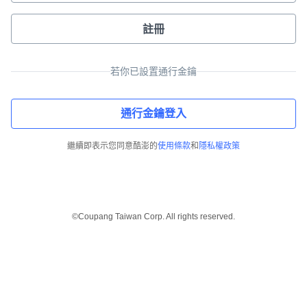
註冊
若你已設置通行金鑰
通行金鑰登入
繼續即表示您同意酷澎的
使用條款
和
隱私權政策
©Coupang Taiwan Corp. All rights reserved.