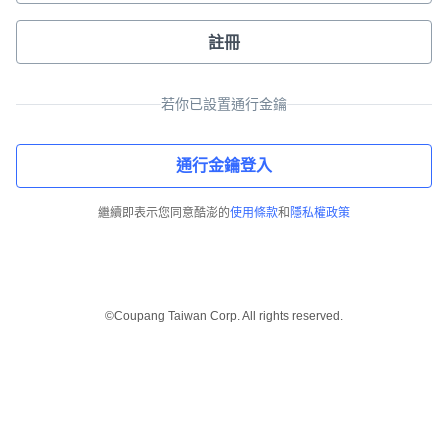
註冊
若你已設置通行金鑰
通行金鑰登入
繼續即表示您同意酷澎的
使用條款
和
隱私權政策
©Coupang Taiwan Corp. All rights reserved.