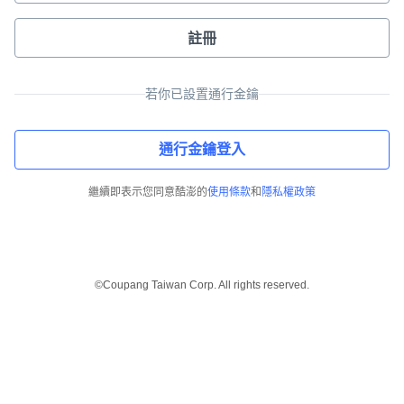
註冊
若你已設置通行金鑰
通行金鑰登入
繼續即表示您同意酷澎的
使用條款
和
隱私權政策
©Coupang Taiwan Corp. All rights reserved.