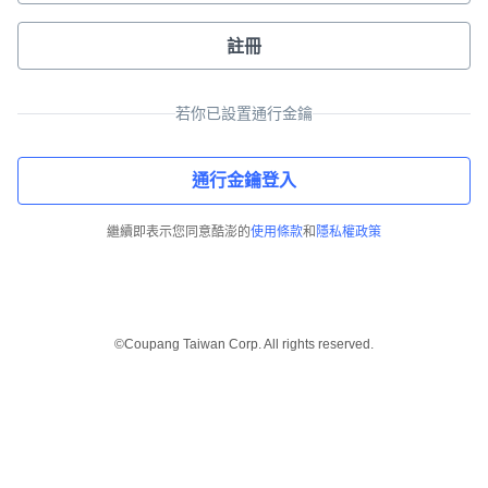
註冊
若你已設置通行金鑰
通行金鑰登入
繼續即表示您同意酷澎的
使用條款
和
隱私權政策
©Coupang Taiwan Corp. All rights reserved.