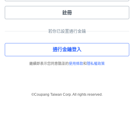
註冊
若你已設置通行金鑰
通行金鑰登入
繼續即表示您同意酷澎的
使用條款
和
隱私權政策
©Coupang Taiwan Corp. All rights reserved.