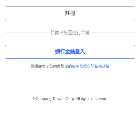
註冊
若你已設置通行金鑰
通行金鑰登入
繼續即表示您同意酷澎的
使用條款
和
隱私權政策
©Coupang Taiwan Corp. All rights reserved.