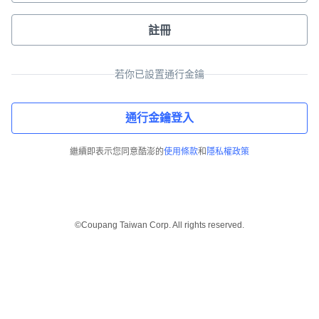
註冊
若你已設置通行金鑰
通行金鑰登入
繼續即表示您同意酷澎的
使用條款
和
隱私權政策
©Coupang Taiwan Corp. All rights reserved.