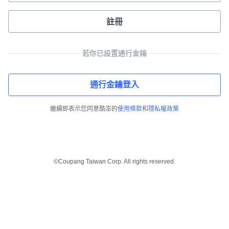
註冊
若你已設置通行金鑰
通行金鑰登入
繼續即表示您同意酷澎的
使用條款
和
隱私權政策
©Coupang Taiwan Corp. All rights reserved.