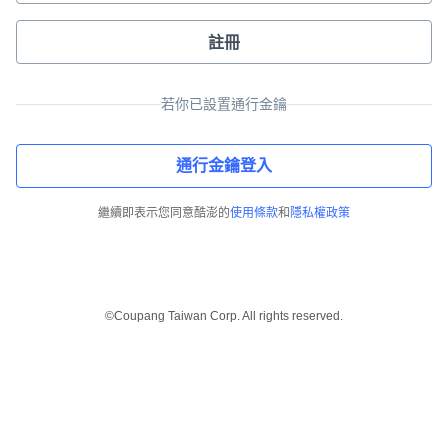
註冊
若你已設置通行金鑰
通行金鑰登入
繼續即表示您同意酷澎的
使用條款
和
隱私權政策
©Coupang Taiwan Corp. All rights reserved.