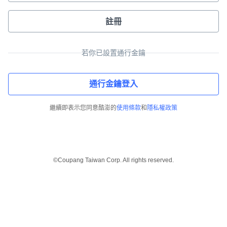
註冊
若你已設置通行金鑰
通行金鑰登入
繼續即表示您同意酷澎的
使用條款
和
隱私權政策
©Coupang Taiwan Corp. All rights reserved.