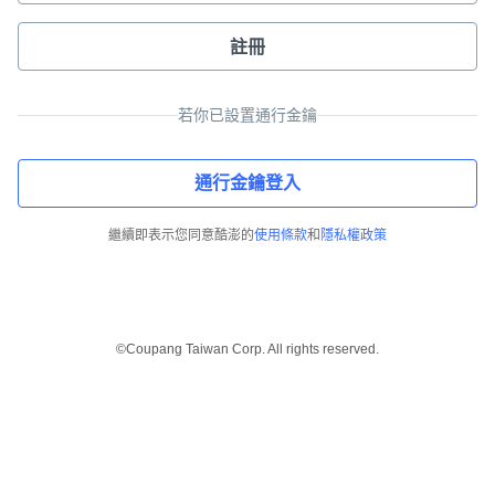
註冊
若你已設置通行金鑰
通行金鑰登入
繼續即表示您同意酷澎的
使用條款
和
隱私權政策
©Coupang Taiwan Corp. All rights reserved.