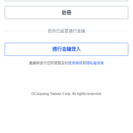
註冊
若你已設置通行金鑰
通行金鑰登入
繼續即表示您同意酷澎的
使用條款
和
隱私權政策
©Coupang Taiwan Corp. All rights reserved.