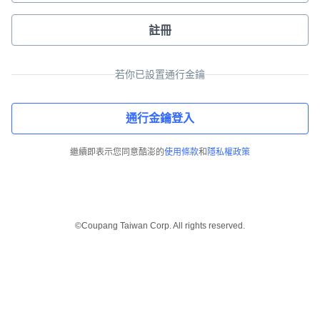
註冊
若你已設置通行金鑰
通行金鑰登入
繼續即表示您同意酷澎的
使用條款
和
隱私權政策
©Coupang Taiwan Corp. All rights reserved.