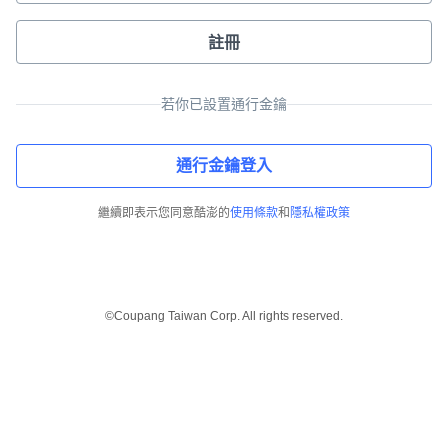
註冊
若你已設置通行金鑰
通行金鑰登入
繼續即表示您同意酷澎的
使用條款
和
隱私權政策
©Coupang Taiwan Corp. All rights reserved.