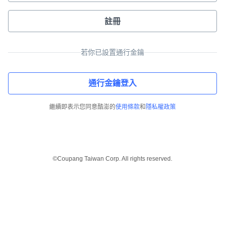
註冊
若你已設置通行金鑰
通行金鑰登入
繼續即表示您同意酷澎的
使用條款
和
隱私權政策
©Coupang Taiwan Corp. All rights reserved.