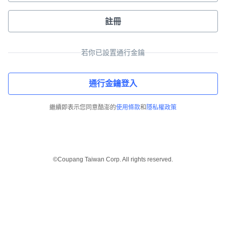
註冊
若你已設置通行金鑰
通行金鑰登入
繼續即表示您同意酷澎的
使用條款
和
隱私權政策
©Coupang Taiwan Corp. All rights reserved.