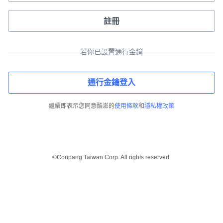
註冊
若你已設置通行金鑰
通行金鑰登入
繼續即表示您同意酷澎的
使用條款
和
隱私權政策
©Coupang Taiwan Corp. All rights reserved.