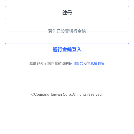
註冊
若你已設置通行金鑰
通行金鑰登入
繼續即表示您同意酷澎的
使用條款
和
隱私權政策
©Coupang Taiwan Corp. All rights reserved.